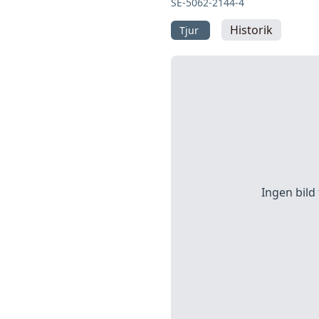
SE-5062-2144-4
Historik
Tjur
Ingen bild 