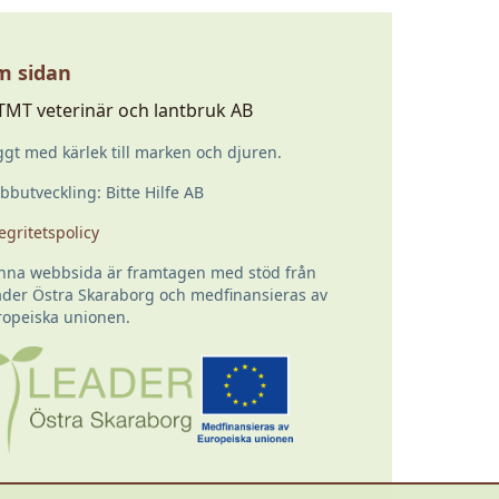
 sidan
TMT veterinär och lantbruk AB
gt med kärlek till marken och djuren.
butveckling: Bitte Hilfe AB
egritetspolicy
nna webbsida är framtagen med stöd från
ader Östra Skaraborg och medfinansieras av
ropeiska unionen.