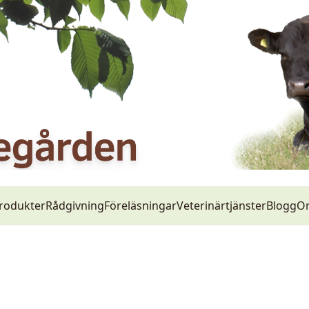
rodukter
Rådgivning
Föreläsningar
Veterinärtjänster
Blogg
O