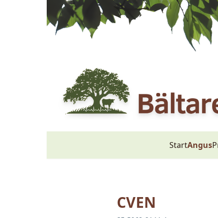
Start
Angus
P
CVEN