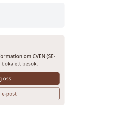
nformation om CVEN (SE-
t boka ett besök.
g oss
a e-post