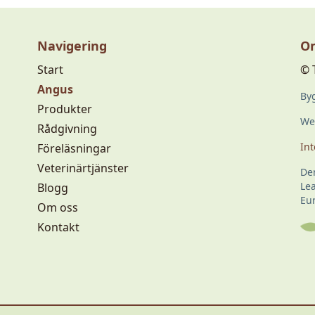
Navigering
Om
Start
© 
Angus
Byg
Produkter
Web
Rådgivning
Int
Föreläsningar
Veterinärtjänster
De
Le
Blogg
Eu
Om oss
Kontakt