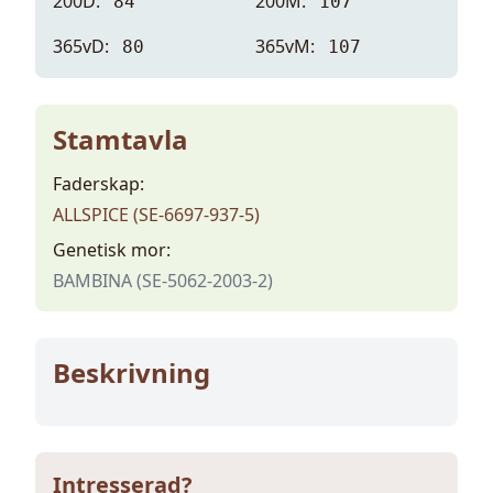
200D:
200M:
84
107
365vD:
365vM:
80
107
Stamtavla
Faderskap:
ALLSPICE (SE-6697-937-5)
Genetisk mor:
BAMBINA (SE-5062-2003-2)
Beskrivning
Intresserad?