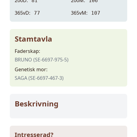
200D:
200M:
81
106
365vD:
365vM:
77
107
Stamtavla
Faderskap:
BRUNO (SE-6697-975-5)
Genetisk mor:
SAGA (SE-6697-467-3)
Beskrivning
Intresserad?