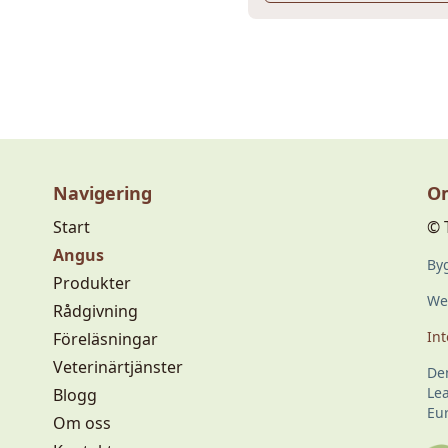
Navigering
Om
Start
© 
Angus
Byg
Produkter
Web
Rådgivning
Int
Föreläsningar
Veterinärtjänster
De
Le
Blogg
Eu
Om oss