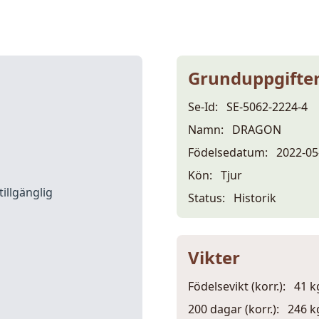
Grunduppgifte
Se-Id:
SE-5062-2224-4
Namn:
DRAGON
Födelsedatum:
2022-05
Kön:
Tjur
tillgänglig
Status:
Historik
Vikter
Födelsevikt (korr.):
41 k
200 dagar (korr.):
246 k