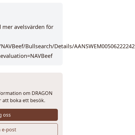
d mer avelsvärden för
.fi/NAVBeef/Bullsearch/Details/AANSWEM00506222242
evaluation=NAVBeef
information om DRAGON
r att boka ett besök.
g oss
a e-post