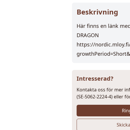
Beskrivning
Här finns en länk me
DRAGON
https://nordic.mloy
growthPeriod=Short&
Intresserad?
Kontakta oss för mer 
(SE-5062-2224-4) eller fö
Rin
Skick