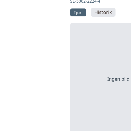
SE-5062-2224-4
Historik
Tjur
Ingen bild 