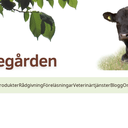
rodukter
Rådgivning
Föreläsningar
Veterinärtjänster
Blogg
O