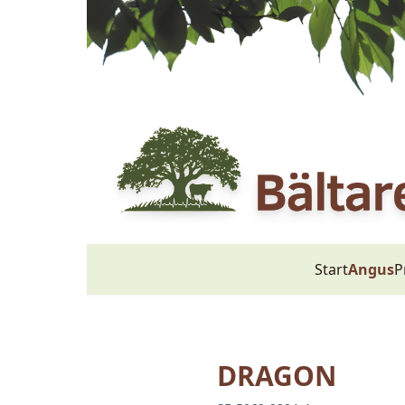
Start
Angus
P
DRAGON