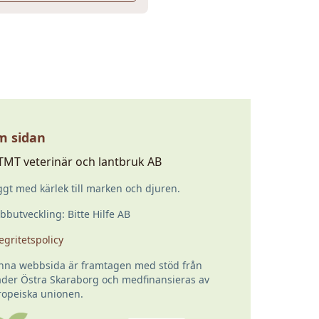
 sidan
TMT veterinär och lantbruk AB
gt med kärlek till marken och djuren.
butveckling: Bitte Hilfe AB
egritetspolicy
nna webbsida är framtagen med stöd från
ader Östra Skaraborg och medfinansieras av
ropeiska unionen.