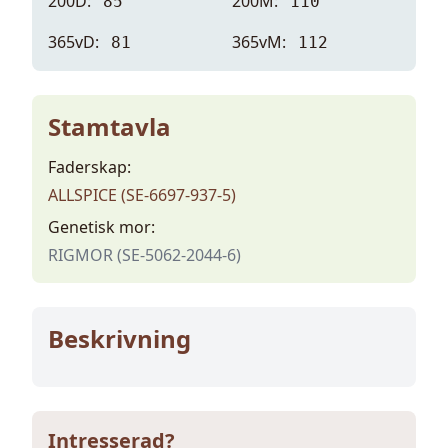
200D:
200M:
85
110
365vD:
365vM:
81
112
Stamtavla
Faderskap:
ALLSPICE (SE-6697-937-5)
Genetisk mor:
RIGMOR (SE-5062-2044-6)
Beskrivning
Intresserad?