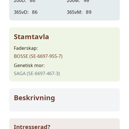
200D:
200M:
86
90
365vD:
365vM:
86
89
Stamtavla
Faderskap:
BOSSE (SE-6697-955-7)
Genetisk mor:
SAGA (SE-6697-467-3)
Beskrivning
Intresserad?