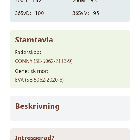
200D:
200M:
102
93
365vD:
365vM:
100
95
Stamtavla
Faderskap:
CONNY (SE-5062-2113-9)
Genetisk mor:
EVA (SE-5062-2020-6)
Beskrivning
Intresserad?