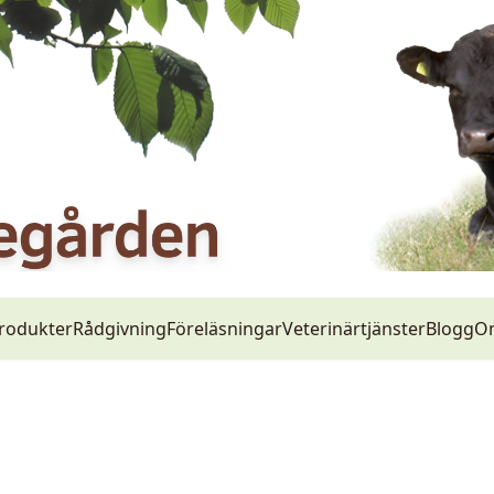
rodukter
Rådgivning
Föreläsningar
Veterinärtjänster
Blogg
O