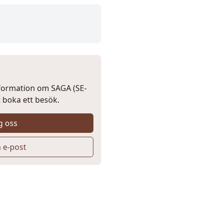
nformation om SAGA (SE-
t boka ett besök.
g oss
a e-post