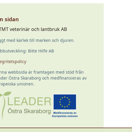
 sidan
TMT veterinär och lantbruk AB
gt med kärlek till marken och djuren.
butveckling: Bitte Hilfe AB
egritetspolicy
nna webbsida är framtagen med stöd från
ader Östra Skaraborg och medfinansieras av
ropeiska unionen.