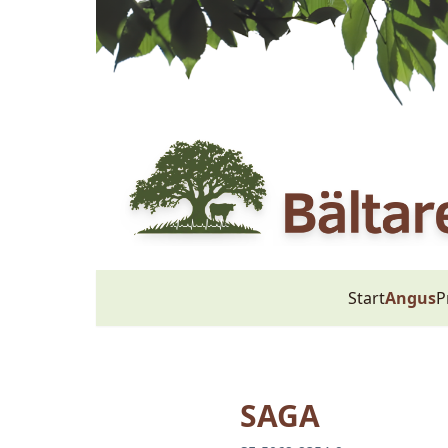
Start
Angus
P
SAGA