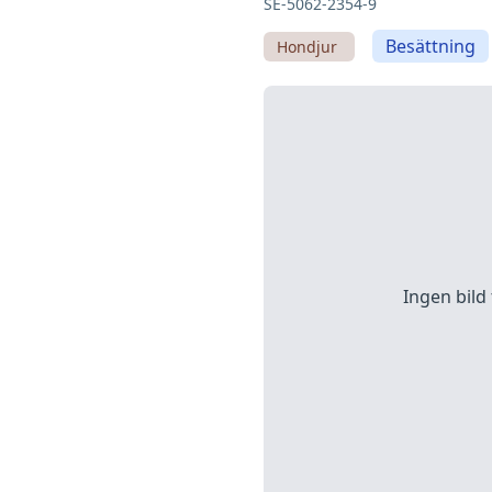
SE-5062-2354-9
Besättning
Hondjur
Ingen bild 