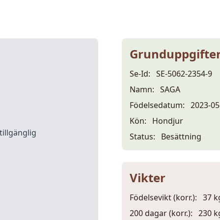
Grunduppgifte
Se-Id:
SE-5062-2354-9
Namn:
SAGA
Födelsedatum:
2023-05
Kön:
Hondjur
tillgänglig
Status:
Besättning
Vikter
Födelsevikt (korr.):
37 k
200 dagar (korr.):
230 k