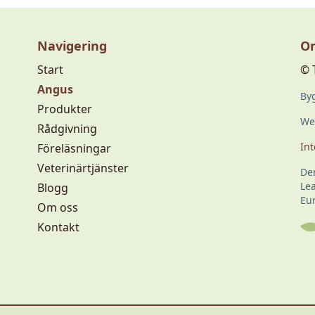
Navigering
Om
Start
© 
Angus
Byg
Produkter
Web
Rådgivning
Int
Föreläsningar
Veterinärtjänster
De
Le
Blogg
Eu
Om oss
Kontakt