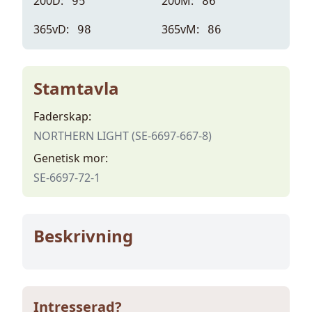
200D:
200M:
95
86
365vD:
365vM:
98
86
Stamtavla
Faderskap:
NORTHERN LIGHT (SE-6697-667-8)
Genetisk mor:
SE-6697-72-1
Beskrivning
Intresserad?